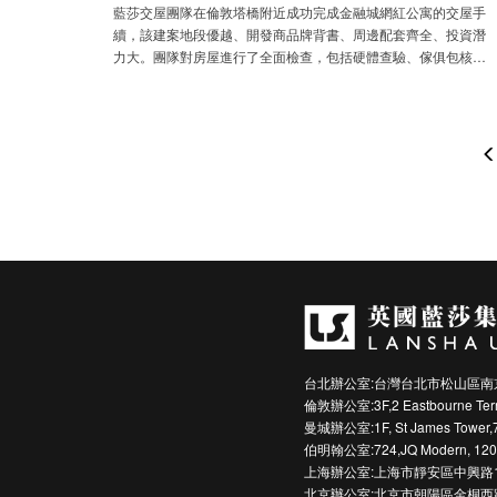
藍莎交屋團隊在倫敦塔橋附近成功完成金融城網紅公寓的交屋手
續，該建案地段優越、開發商品牌背書、周邊配套齊全、投資潛
力大。團隊對房屋進行了全面檢查，包括硬體查驗、傢俱包核查
等，並解決了門鎖刮痕和竈台清潔問題。藍莎提供一站式海外置
產服務，從選房到出租全程無憂。
台北辦公室:台灣台北市松山區南京
倫敦辦公室:3F,2 Eastbourne Terra
曼城辦公室:1F, St James Tower,7 C
伯明翰公室:724,JQ Modern, 120 Vy
上海辦公室:上海市靜安區中興路1
北京辦公室:北京市朝陽區金桐西路