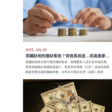
2025, July 28
英國財相拒徵財富稅？背後真相是…高資產家庭注意：房產交易的資本利得稅攻略在此！
英國財相里夫斯可能拒徵財富稅，因擔憂富人流失及市場反應。
當前焦點轉向填補財政缺口，而資本利得稅（CGT）成為高資產
家庭房產交易的關鍵考量。出售非主要自住房（如第二套房、出
租建案）通常需繳CGT，稅率18%或24%，並可在計算增值時扣
除相關成本。繼承建案出售時需就繼承後增值部分繳稅。出售英
國建案後必須在60天內申報並繳納CGT。主要自住房通常可享免
稅優惠。建議諮詢專業人士處理複雜情況。