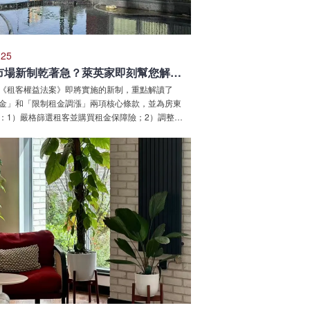
 25
看著租屋市場新制乾著急？萊英家即刻幫您解圍！
《租客權益法案》即將實施的新制，重點解讀了
金」和「限制租金調漲」兩項核心條款，並為房東
：1）嚴格篩選租客並購買租金保障險；2）調整租
專業仲介。文章強調萊英家可提供一站式服務，幫
制挑戰。