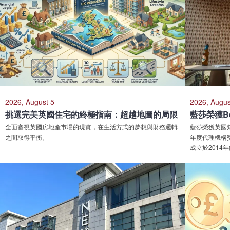
2026, August 5
2026, Augus
挑選完美英國住宅的終極指南：超越地圖的局限
全面審視英國房地產市場的現實，在生活方式的夢想與財務邏輯
藍莎榮獲英國知名開
之間取得平衡。
年度代理機構獎
成立於201
交屋及旗下萊英
有效消除跨境