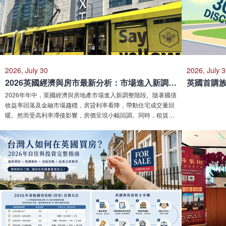
2026, July 30
2026, July 
2026英國經濟與房市最新分析：市場進入新調整階段
2026年年中，英國經濟與房地產市場進入新調整階段。隨著國債
收益率回落及金融市場趨穩，房貸利率看降，帶動住宅成交量回
暖。然而受高利率滯後影響，房價呈現小幅回調。同時，租賃市
場受私有房源減少與高需求推動，租金持續上漲。市場整體呈現
「銷售復蘇、租賃緊張」的結構性分化，海外投資焦點已由普漲
轉向區域價值與資產營運能力（建案與資產配置）。