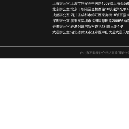
上海辦公室:上海市靜安區中興路1509號上海金融
北京辦公室:北京市朝陽區金桐西路10號遠洋光華A
成都辦公室:四川省成都市錦江區東御街18號百揚大
深圳辦公室:廣東省深圳市福田區彩田路2009號瀚
香港辦公室:香港銅鑼灣新寧道1號利園三期4樓
武漢辦公室:湖北省武漢市江岸區中山大道武漢天地
台北市不動產仲介經紀商業同業公