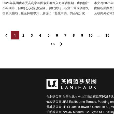
2026年英國房市受高利率等因素影響進入短期調整期，房價預計
本文為202
小幅回落，但房貸交易依然活躍 。與此同時，租賃市場因供需失
面解析國際生
衡表現強勁，租金持續攀升，展現出「北強南弱」的區域分化特
及校內外公寓
徵 。lansha認為，市場長期看漲的供需基本面未變，當前的週期
戶、GP醫療
性調整反而為海外自住與投資型買家提供了布局優質建案的進場
養學」的置產
窗口期 。
1
2
3
4
5
6
7
8
9
10
...
15
16
台北辦公室:台灣台北市松山區南京東路三段287號
倫敦辦公室:3F,2 Eastbourne Terrace, Paddington
曼城辦公室:1F, St James Tower,7 Charlotte St., M
伯明翰公室:724,JQ Modern, 120 Vyse St, Hockley