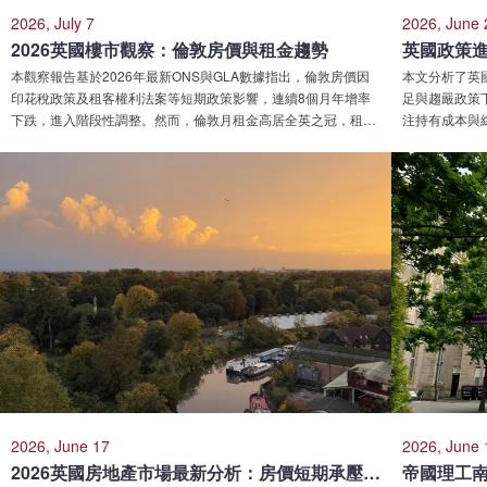
2026, July 7
2026, June 
2026英國樓市觀察：倫敦房價與租金趨勢
本觀察報告基於2026年最新ONS與GLA數據指出，倫敦房價因
本文分析了英
印花稅政策及租客權利法案等短期政策影響，連續8個月年增率
足與趨嚴政策
下跌，進入階段性調整。然而，倫敦月租金高居全英之冠，租賃
注持有成本與綜
需求及住房率依舊強勁。憑藉國際金融、優質教育及持續的人口
穩健資產配置
流入，倫敦房市與各項建案長期基本面依然穩健。專業機構藍莎
（Lansha Group / letukhome）建議投資者結合長期週期進行理
性資產配置。
2026, June 17
2026, June 
2026英國房地產市場最新分析：房價短期承壓，租賃市場持續走強，投資機會在哪裡？