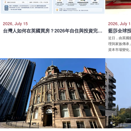
2026, July 15
2026, July 
台灣人如何在英國買房？2026年自住與投資完整指南
近日，由英國藍
理與家族傳承
資本市場變化
的灰鯨財富管
球主要城市的
置、稅務規劃
流平台。