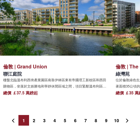
倫敦 | Grand Union
倫敦 | The 
聯江庭院
綠灣苑
樓盤北臨溫布利西倚產業園區南靠伊林區東有帝國理工新校區和西田
位於倫敦綠色生態優良
購物區，坐落於文娛勝地和寧靜休閒區域之間，項目緊鄰溫布利區
著面積35公頃
(Wembley)的Alperton,與倫敦西區和金融城有著便利的交通連接。作為
總價 ￡37.5 萬鎊起
景色。坐擁1.3
總價 ￡35 
一個擁有豐富文化氛圍的社區，Grand Union非常適合社交、休閒和娛
漫。隨著橫貫城鐵伊
樂生活。全新打造的河濱廣場設有各式咖啡廳水景餐廳、酒吧以及豐
心、東倫敦，以
富的配套設施，包括Co-op超市和Twisty Tails幼兒園。Grand Union也
其間，都市的繁
擁有一幢用最先進技術打造，旨在為企業提供優質工作空間和便利條
1
2
3
4
5
6
7
8
9
10
件的共享辦公大樓，這也令 Grand Union躍升成為一個品質非凡、功能
完備的大型河畔社區。本計畫包含佔地14英畝的開放空間，設有精緻
打造的景觀花園、綠茵草地和河畔小徑,旨在為社區內3,350套公寓住戶