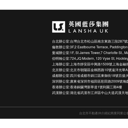
帶來最高品質的愜意享受。
台北辦公室:台灣台北市松山區南京東路三段287號
倫敦辦公室:3F,2 Eastbourne Terrace, Paddington
曼城辦公室:1F, St James Tower,7 Charlotte St., M
伯明翰公室:724,JQ Modern, 120 Vyse St, Hockley
上海辦公室:上海市靜安區中興路1509號上海金融
北京辦公室:北京市朝陽區金桐西路10號遠洋光華A
成都辦公室:四川省成都市錦江區東御街18號百揚大
深圳辦公室:廣東省深圳市福田區彩田路2009號瀚
香港辦公室:香港銅鑼灣新寧道1號利園三期4樓
武漢辦公室:湖北省武漢市江岸區中山大道武漢天地
台北市不動產仲介經紀商業同業公