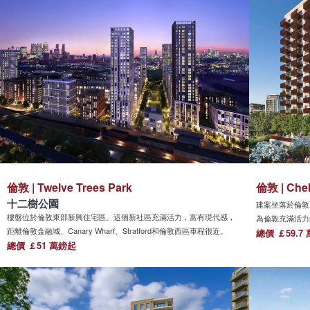
倫敦 | Twelve Trees Park
倫敦 | Chel
十二樹公園
建案坐落於倫敦
樓盤位於倫敦東部新興住宅區。這個新社區充滿活力，富有現代感，
為倫敦充滿活力
距離倫敦金融城、Canary Wharf、Stratford和倫敦西區車程很近。
晤士河畔，周邊
總價 ￡59.7
總價 ￡51 萬鎊起
廣場與共享工作
售商圈。