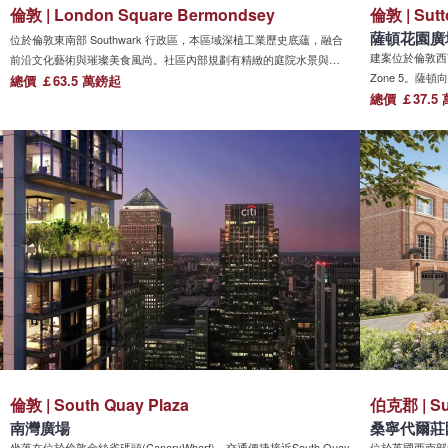
倫敦 | London Square Bermondsey
倫敦 | Sutt
薩頓花園廣
位於倫敦東南部 Southwark 行政區，本區域深植工業歷史底蘊，融合
建案位於倫敦西南部 
前沿文化藝術與璀璨美食風尚。社區內部規劃有精緻的庭院水景與專
Zone 5。
屬商業空間，緊鄰金融中心輻射圈，周邊涵蓋高新科技與文化創意產
總價 ￡63.5 萬鎊起
源，兼具都會機
總價 ￡37.5
業集群，為注重生活品質的都市精英打造兼具靜謐與繁華的理想居
造，規劃共享辦
所。
抵達熱鬧商業區
倫敦 | South Quay Plaza
伯克郡 | Su
南灣廣場
桑寧代爾莊
坐落在位於倫敦金絲雀碼頭(CanaryWharf)，交通便捷接近South Quay
位於英國西南部