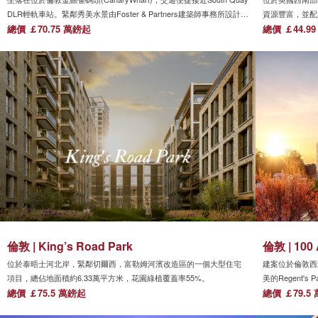
DLR輕軌車站。緊鄰秀美水景由Foster & Partners建築師事務所設計，
資源豐富，並配
直入雲端的顯赫高位。
總價 ￡70.75 萬鎊起
啡店，商圈、以
總價 ￡44.9
公園間，被綠樹
倫敦 | King’s Road Park
倫敦 | 100
位於泰晤士河北岸，緊鄰切爾西，富勒姆河濱改造區的一個大型住宅
建案位於倫敦西
項目，總佔地面積約6.33萬平方米，花園綠植覆蓋率55%。
美的Regent's
總價 ￡75.5 萬鎊起
業配套，步行即
總價 ￡79.5