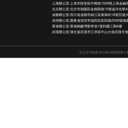
上海辦公室:上海市靜安區中興路1509號上海金融
北京辦公室:北京市朝陽區金桐西路10號遠洋光華A
成都辦公室:四川省成都市錦江區東御街18號百揚大
深圳辦公室:廣東省深圳市福田區彩田路2009號瀚
香港辦公室:香港銅鑼灣新寧道1號利園三期4樓
武漢辦公室:湖北省武漢市江岸區中山大道武漢天地
台北市不動產仲介經紀商業同業公