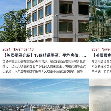
2024, November 13
2024, Nove
【英國學區介紹】13個精選學區、平均房價、建案優勢告訴您
英國學區房因擁有豐富的教育資源、絕佳的居住環境而深具投資
無論投資還是
潛力，也因此吸引來自世界各地的人前來置產，想在英國學區買
本文將介紹英
房的您，不知道有哪些學區嗎？又或是不清楚該買在哪一個學區
幫助您一步步
比較好嗎？本文將介紹13個位於倫敦的優質學區，並分享學區建
題，包含房貸
案的3大優勢、平均房價，幫助您掌握英國學區投資好處及所需
實際申貸情形
資金，順利鎖定理想區域，拓展海外置產藍圖。
理想房屋。