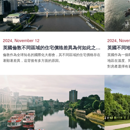
2024, November 12
2024, Nove
英國倫敦不同區域的住宅價格差異為何如此之大？哪些區域性價比更高？
倫敦作為全球知名的國際化大都會，其不同區域的住宅價格存在
英國作為一個
著顯著差異，這背後有多方面的原因。
地區在溫度、
對房產選擇有