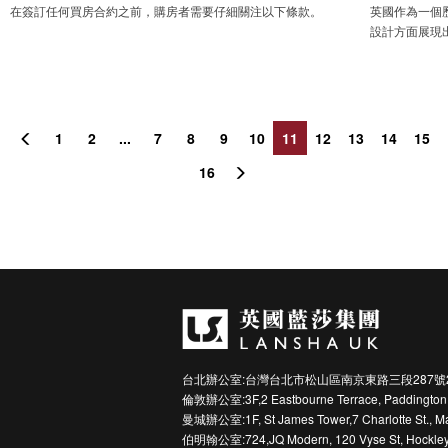
在簽訂任何買房合約之前，購房者需要仔細關注以下條款。
英國作為一個
設計方面展現
1
2
...
7
8
9
10
11
12
13
14
15
16
台北辦公室:台灣台北市松山區南京東路三段287號
倫敦辦公室:3F,2 Eastbourne Terrace, Paddington
曼城辦公室:1F, St James Tower,7 Charlotte St., M
伯明翰公室:724,JQ Modern, 120 Vyse St, Hockley