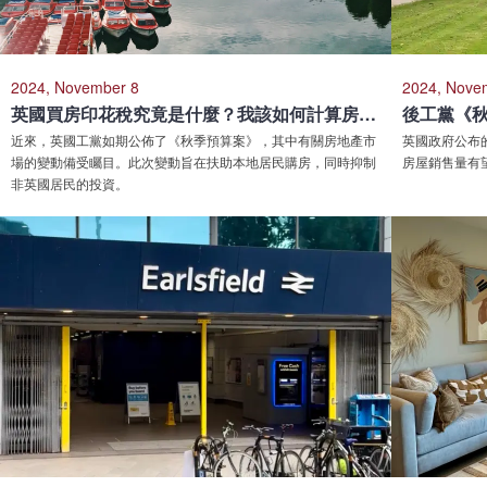
2024, November 8
2024, Nove
英國買房印花稅究竟是什麼？我該如何計算房產的印花稅？
近來，英國工黨如期公佈了《秋季預算案》，其中有關房地產市
英國政府公布
場的變動備受矚目。此次變動旨在扶助本地居民購房，同時抑制
房屋銷售量有
非英國居民的投資。