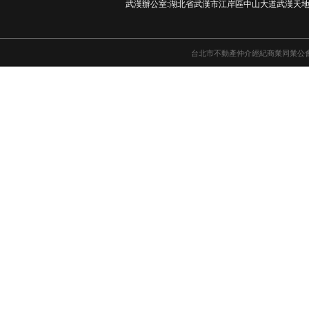
武漢辦公室:湖北省武漢市江岸區中山大道武漢天地
台北市不動產仲介經紀商業同業公