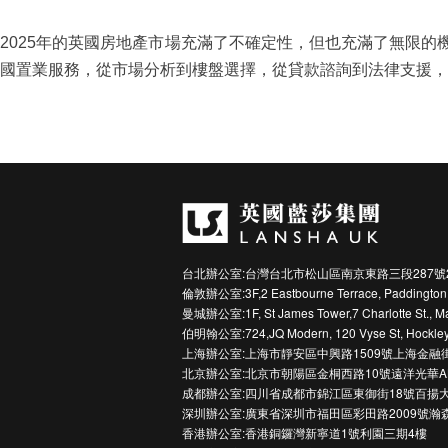
2025年的英國房地產市場充滿了不確定性，但也充滿了無限
國置業服務，從市場分析到樓盤選擇，從貸款諮詢到法律支援，
台北辦公室:台灣台北市松山區南京東路三段287號
倫敦辦公室:3F,2 Eastbourne Terrace, Paddington
曼城辦公室:1F, St James Tower,7 Charlotte St., M
伯明翰公室:724,JQ Modern, 120 Vyse St, Hockley
上海辦公室:上海市靜安區中興路1509號上海金融
北京辦公室:北京市朝陽區金桐西路10號遠洋光華A
成都辦公室:四川省成都市錦江區東御街18號百揚大
深圳辦公室:廣東省深圳市福田區彩田路2009號瀚
香港辦公室:香港銅鑼灣新寧道1號利園三期4樓