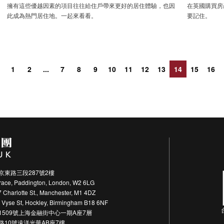
擁有這些優越因素的項目往往給住戶帶來更好的居住體驗，也因
在英國購買房
此成為熱門居住地。一起來看看。
要記住。
1
2
...
7
8
9
10
11
12
13
14
15
16
東路三段287號2樓
ce, Paddington, London, W2 6LG
harlotte St., Manchester, M1 4DZ
se St, Hockley, Birmingham B18 6NF
509號上海金融街中心一期A座7層
10號遠洋光華AB座7樓