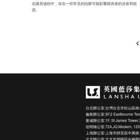
在購房過程中，存在一些常見的陷阱可能影響購房者的決策和投
資。
台北辦公室:台灣台北市松山區南京
倫敦辦公室:3F,2 Eastbourne Terra
曼城辦公室:1F, St James Tower,7 C
伯明翰公室:724,JQ Modern, 120 Vy
上海辦公室:上海市靜安區中興路1
北京辦公室:北京市朝陽區金桐西路