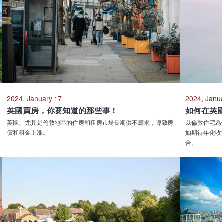
2024, January 17
2024, Janu
英國買房，你要知道的那些事！
如何在英
英國、尤其是倫敦地區的住房和租房市場長期供不應求，導致房
以倫敦住宅為例
價和租金上漲。
如期待年化收
合。