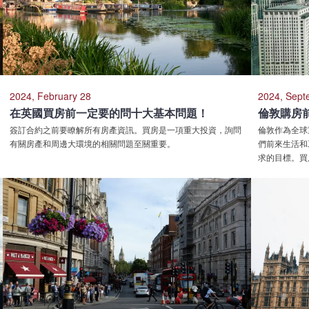
2024, February 28
2024, Sept
在英國買房前一定要的問十大基本問題！
倫敦購房前
簽訂合約之前要瞭解所有房產資訊。買房是一項重大投資，詢問
倫敦作為全球
有關房產和周邊大環境的相關問題至關重要。
們前來生活和
求的目標。買