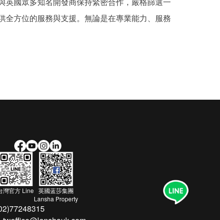
與英國眾多知名開發商保持緊密合作，嚴格篩選一
供全方位的服務與支援。無論是在專業能力、服務
台灣官方 Line
英國蓝莎集團
Lansha Property
(02)77248315