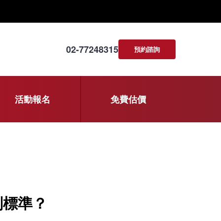
02-77248315
預約諮詢
活動報名
免費估價
判標準？