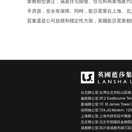
業務類型廣泛，涵蓋住宅開發、住宅和商業地產代
手房源，安全有保障。同時，藍莎置業在上海、北
質量還是公司規模和穩定性方面，英國藍莎置業都
台北辦公室:台灣台北市松山區南京
倫敦辦公室:3F,2 Eastbourne Terra
曼城辦公室:1F, St James Tower,7 C
伯明翰公室:724,JQ Modern, 120 Vy
上海辦公室:上海市靜安區中興路1
北京辦公室:北京市朝陽區金桐西路
成都辦公室:四川省成都市錦江區