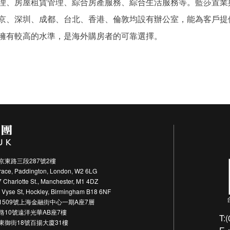
理、房屋租賃管理、綜合房產服務、綜合生活服務等。藍莎置業
京、深圳、成都、台北、香港、倫敦均設有辦公室，能為客戶提
擁有較高的水準，是海外購房者的可靠選擇。
東路三段287號2樓
ce, Paddington, London, W2 6LG
harlotte St., Manchester, M1 4DZ
se St, Hockley, Birmingham B18 6NF
509號上海金融街中心一期A座7層
10號遠洋光華AB座7樓
T:
東御街18號百揚大廈31樓