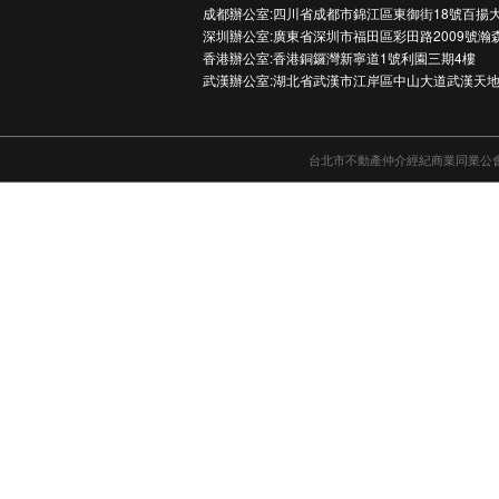
成都辦公室:四川省成都市錦江區東御街18號百揚大
深圳辦公室:廣東省深圳市福田區彩田路2009號瀚
香港辦公室:香港銅鑼灣新寧道1號利園三期4樓
武漢辦公室:湖北省武漢市江岸區中山大道武漢天地
台北市不動產仲介經紀商業同業公