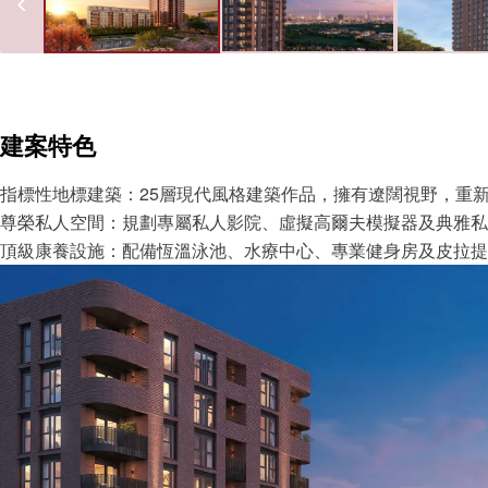
建案特色
指標性地標建築：25層現代風格建築作品，擁有遼闊視野，重
尊榮私人空間：規劃專屬私人影院、虛擬高爾夫模擬器及典雅私
頂級康養設施：配備恆溫泳池、水療中心、專業健身房及皮拉提