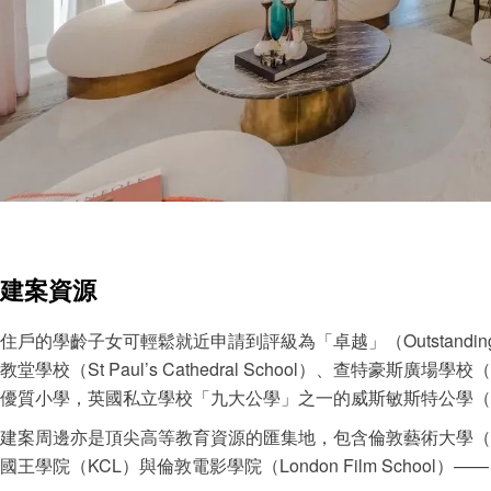
建案資源
住戶的學齡子女可輕鬆就近申請到評級為「卓越」（Outstand
教堂學校（St Paul’s Cathedral School）、查特豪斯廣場學校（Ch
優質小學，英國私立學校「九大公學」之一的威斯敏斯特公學（Westm
建案周邊亦是頂尖高等教育資源的匯集地，包含倫敦藝術大學（U
國王學院（KCL）與倫敦電影學院（London Film Schoo