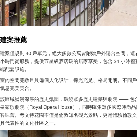
建案推薦
建案僅規劃 40 戶單元，絕大多數公寓皆附赠戶外陽台空間，這
小時門衛服務，提供五星級酒店級的居家享受，包含 24 小時
端配套設施。
室內空間寬敞且具備個人化設計，採光充足、格局開朗。不同戶
氣息完美契合。
該區域彌漫深厚的歷史氛圍，環繞眾多歷史建築與劇院 —— 包含聖保羅大教
皇家歌劇院（Royal Opera House），同時匯集眾多國
客味蕾。考文特花園不僅是倫敦知名觀光景點，更是體驗倫敦文
具代表性的文化社區之一。