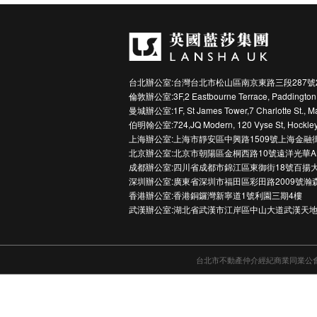
台北辦公室:台灣台北市松山區南京東路三段287號
倫敦辦公室:3F,2 Eastbourne Terrace, Paddington
曼城辦公室:1F, St James Tower,7 Charlotte St., M
伯明翰公室:724,JQ Modern, 120 Vyse St, Hockley
上海辦公室:上海市靜安區中興路1509號上海金融
北京辦公室:北京市朝陽區金桐西路10號遠洋光華A
成都辦公室:四川省成都市錦江區東御街18號百揚大
深圳辦公室:廣東省深圳市福田區彩田路2009號瀚
香港辦公室:香港銅鑼灣新寧道1號利園三期4樓
武漢辦公室:湖北省武漢市江岸區中山大道武漢天地
台北市不動產仲介經紀商業同業公