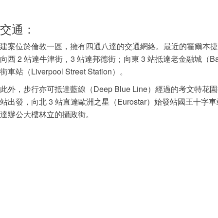
交通：
建案位於倫敦一區，擁有四通八達的交通網絡。最近的霍爾本捷運站（H
向西 2 站達牛津街，3 站達邦德街；向東 3 站抵達老金融城（
街車站（Liverpool Street Station）。
此外，步行亦可抵達藍線（Deep Blue Line）經過的考文特花園捷運站
站出發，向北 3 站直達歐洲之星（Eurostar）始發站國王十字車站（Kin
達辦公大樓林立的攝政街。