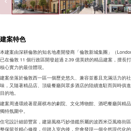
建案特色
本建案由深耕倫敦的知名地產開發商「倫敦新城集團」（Londone
已在倫敦 11 個行政區開發超過 2.39 億英鎊的精品建案，
核心實力的最佳體現。
建案坐落於倫敦西一區一個歷史悠久、兼容並蓄且充滿活力的社
味，又隨著精品店、頂級餐廳與眾多酒店的陸續進駐而與時俱進
目的地。
建案周邊環繞著星羅棋布的劇院、文化博物館、酒吧餐廳與精品
獨特氛圍中。
住宅設計細節豐富，建築風格巧妙借鑑所屬的波西米亞風格街區
整保留並精心修復，但踏入室內後，您會發現一個全然現代化的