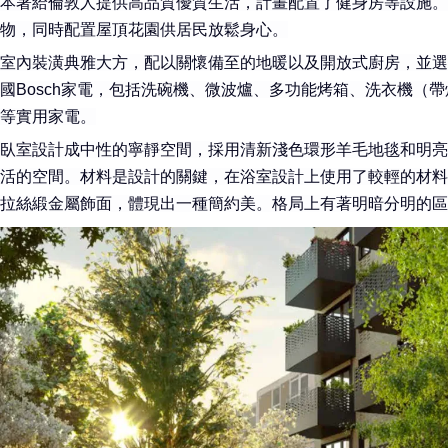
本著給倫敦人提供高品質優質生活，計畫配置了健身房等設施。
物，同時配置屋頂花園供居民放鬆身心。
室內裝潢典雅大方，配以關懷備至的地暖以及開放式廚房，並選
國Bosch家電，包括洗碗機、微波爐、多功能烤箱、洗衣機（
等實用家電。
臥室設計成中性的寧靜空間，採用清新淺色環形羊毛地毯和明亮
活的空間。材料是設計的關鍵，在浴室設計上使用了較輕的材料
拉絲緞金屬飾面，體現出一種簡約美。格局上有著明暗分明的區