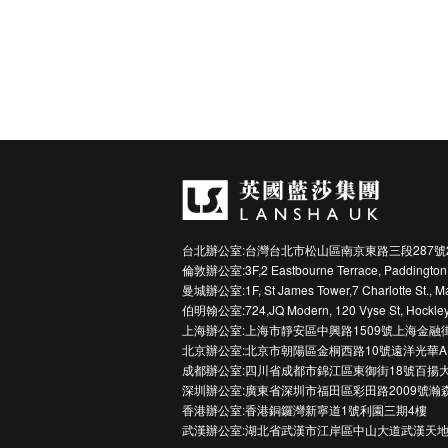
台北辦公室:台灣台北市松山區南京東路三段287號
倫敦辦公室:3F,2 Eastbourne Terrace, Paddington
曼城辦公室:1F, St James Tower,7 Charlotte St., M
伯明翰公室:724,JQ Modern, 120 Vyse St, Hockley
上海辦公室:上海市靜安區中興路1509號上海金融
北京辦公室:北京市朝陽區金桐西路10號遠洋光華A
成都辦公室:四川省成都市錦江區東御街18號百揚大
深圳辦公室:廣東省深圳市福田區彩田路2009號瀚
香港辦公室:香港銅鑼灣新寧道1號利園三期4樓
武漢辦公室:湖北省武漢市江岸區中山大道武漢天地