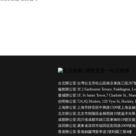
台北辦公室:台灣台北市松山區南京東路三段287
倫敦辦公室:3F,2 Eastbourne Terrace, Paddington, L
曼城辦公室:1F, St James Tower,7 Charlotte St., Man
伯明翰公室:724,JQ Modern, 120 Vyse St, Hockley, 
上海辦公室:上海市靜安區中興路1509號上海金融
北京辦公室:北京市朝陽區金桐西路10號遠洋光華
成都辦公室:四川省成都市錦江區東御街18號百揚
深圳辦公室:廣東省深圳市福田區彩田路2009號瀚
香港辦公室:香港銅鑼灣新寧道1號利園三期4樓