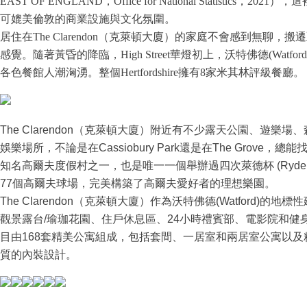
EAST OF ENGLAND，Office for National Statistics，2
可媲美倫敦的商業設施與文化氛圍。
居住在The Clarendon（克萊頓大廈）的家庭不會感到無聊
感覺。隨著黃昏的降臨，High Street華燈初上，沃特佛德(Wat
各色餐館人潮洶湧。整個Hertfordshire擁有8家米其林評級餐廳。
The Clarendon（克萊頓大廈）附近有不少露天公園、遊
娛樂場所，不論是在Cassiobury Park還是在The Grove，
知名高爾夫度假村之一，也是唯一一個舉辦過四次萊德杯 (Ryder Cup
77個高爾夫球場，完美構築了高爾夫愛好者的理想樂園。
The Clarendon（克萊頓大廈）作為沃特佛德(Watford)
觀景露台/瑜珈花園、住戶休息區、24小時禮賓部、電影院和健身房
目由168套精美公寓組成，包括套間、一居室和兩居室公寓以
質的內裝設計。