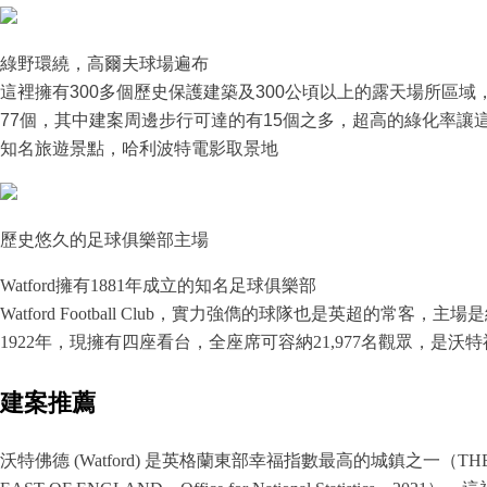
綠野環繞，高爾夫球場遍布
這裡擁有300多個歷史保護建築及300公頃以上的露天場所區域，整個
77個，其中建案周邊步行可達的有15個之多，超高的綠化率讓
知名旅遊景點，哈利波特電影取景地
️歷史悠久的足球俱樂部主場
Watford擁有1881年成立的知名足球俱樂部
Watford Football Club，實力強儁的球隊也是英超的常客，主場
1922年，現擁有四座看台，全座席可容納21,977名觀眾，是
建案推薦
沃特佛德 (Watford) 是英格蘭東部幸福指數最高的城鎮之一（THE HAPP