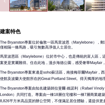
建案特色
The Bryanston
專案位於倫敦一區馬里波恩（Marylebone），
僅相隔一條馬路，吸引無數高淨值人士居住。
馬里波恩區（Marylebone）位於市中心，也是傳統的富人
案更是實屬難得。住在此地，漫步海德公園，感受奢華Mayfai
The Bryanston專案東邊是soho蘇活區，南接梅菲爾Mayfair
使館及波蘭大使館所在的Great Portland Street。得天
The Bryanston專案由知名建築師拉斐爾·維諾利（Rafael Vino
London）共同打造。專案由一棟18層住宅樓和一棟7層商業
8,826平方米高品質的辦公空間，不僅滿足居住體驗，還提供更