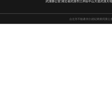
武漢辦公室:湖北省武漢市江岸區中山大道武漢天地
台北市不動產仲介經紀商業同業公