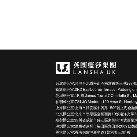
台北辦公室:台灣台北市松山區南京東路三段287號
倫敦辦公室:3F,2 Eastbourne Terrace, Paddington
曼城辦公室:1F, St James Tower,7 Charlotte St., M
伯明翰公室:724,JQ Modern, 120 Vyse St, Hockley
上海辦公室:上海市靜安區中興路1509號上海金融
北京辦公室:北京市朝陽區金桐西路10號遠洋光華A
成都辦公室:四川省成都市錦江區東御街18號百揚大
深圳辦公室:廣東省深圳市福田區彩田路2009號瀚
香港辦公室:香港銅鑼灣新寧道1號利園三期4樓