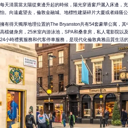
每天清晨當太陽從東邊升起的時候，陽光穿過窗戶灑入床邊，充
怡。向遠處望去，倫敦金融城、地標性建築碎片大廈或者綠蔭公
擁有得天獨厚地理位置的The Bryanston共有54套豪華公寓
高檔健身房，25米室內游泳池，SPA和桑拿房，私人電影院以
24小時禮賓服務和代客停車服務，是現代化倫敦典雅品質生活