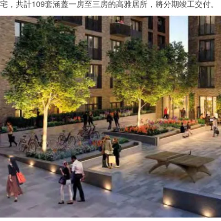
宅，共計109套涵蓋一房至三房的高雅居所，將分期竣工交付。