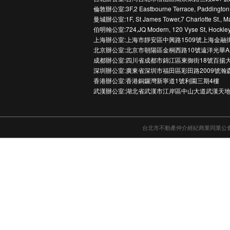
倫敦辦公室:3F,2 Eastbourne Terrace, Paddington
曼城辦公室:1F, St James Tower,7 Charlotte St., M
伯明翰公室:724,JQ Modern, 120 Vyse St, Hockley
上海辦公室:上海市靜安區中興路1509號上海金融
北京辦公室:北京市朝陽區金桐西路10號遠洋光華A
成都辦公室:四川省成都市錦江區東御街18號百揚大
深圳辦公室:廣東省深圳市福田區彩田路2009號瀚
香港辦公室:香港銅鑼灣新寧道1號利園三期4樓
武漢辦公室:湖北省武漢市江岸區中山大道武漢天地
台北市不動產仲介經紀商業同業公