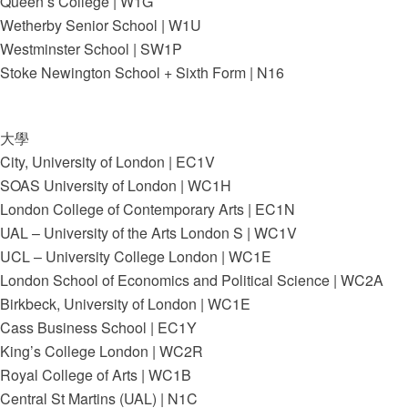
Queen’s College | W1G
Wetherby Senior School | W1U
Westminster School | SW1P
Stoke Newington School + Sixth Form | N16
大學
City, University of London | EC1V
SOAS University of London | WC1H
London College of Contemporary Arts | EC1N
UAL – University of the Arts London S | WC1V
UCL – University College London | WC1E
London School of Economics and Political Science | WC2A
Birkbeck, University of London | WC1E
Cass Business School | EC1Y
King’s College London | WC2R
Royal College of Arts | WC1B
Central St Martins (UAL) | N1C