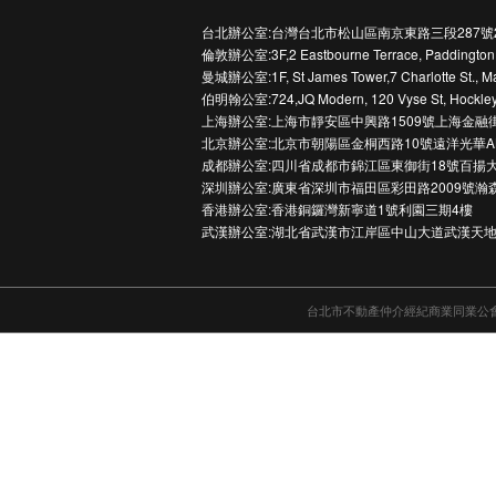
台北辦公室:台灣台北市松山區南京東路三段287號
倫敦辦公室:3F,2 Eastbourne Terrace, Paddington
曼城辦公室:1F, St James Tower,7 Charlotte St., M
伯明翰公室:724,JQ Modern, 120 Vyse St, Hockley
上海辦公室:上海市靜安區中興路1509號上海金融
北京辦公室:北京市朝陽區金桐西路10號遠洋光華A
成都辦公室:四川省成都市錦江區東御街18號百揚大
深圳辦公室:廣東省深圳市福田區彩田路2009號瀚
香港辦公室:香港銅鑼灣新寧道1號利園三期4樓
武漢辦公室:湖北省武漢市江岸區中山大道武漢天地
台北市不動產仲介經紀商業同業公