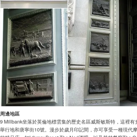
周邊地區
9 Millbank坐落於英倫地標雲集的歷史名區威斯敏斯特，這
舉行地和唐寧街10號。漫步於歲月印記間，亦可享受一種現代