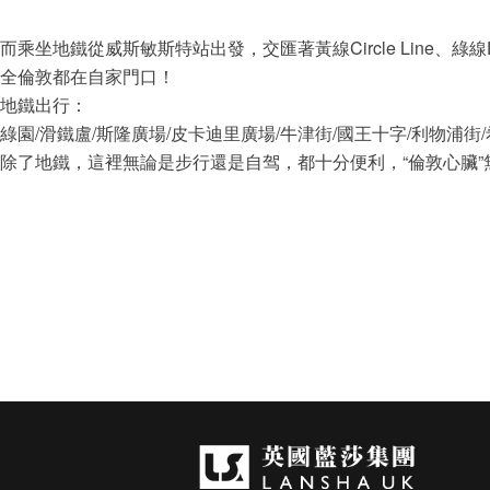
而乘坐地鐵從威斯敏斯特站出發，交匯著黃線Circle Line、綠線Distri
全倫敦都在自家門口！
地鐵出行：
綠園/滑鐵盧/斯隆廣場/皮卡迪里廣場/牛津街/國王十字/利物浦街
除了地鐵，這裡無論是步行還是自驾，都十分便利，“倫敦心臟”