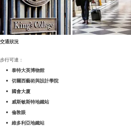
交通狀況
步行可達：
泰特大英博物館
切爾西藝術與設計學院
國會大廈
威斯敏斯特地鐵站
倫敦眼
維多利亞地鐵站