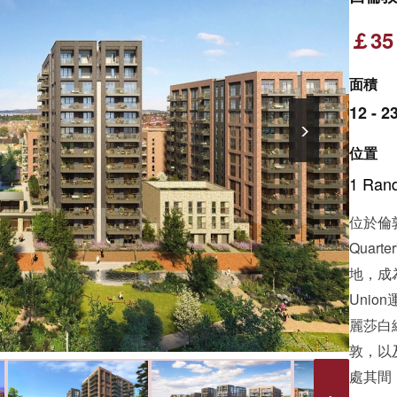
￡3
面積
12 - 2
位置
1 Rand
位於倫敦
Qua
地，成
Uni
麗莎白線
敦，以
處其間