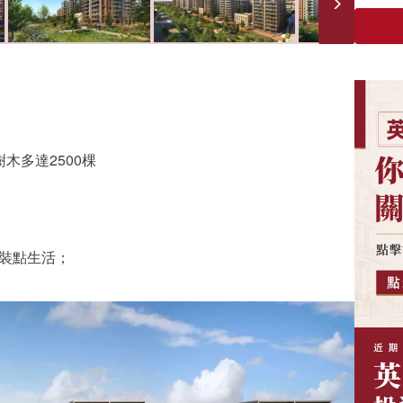
木多達2500棵
色裝點生活；