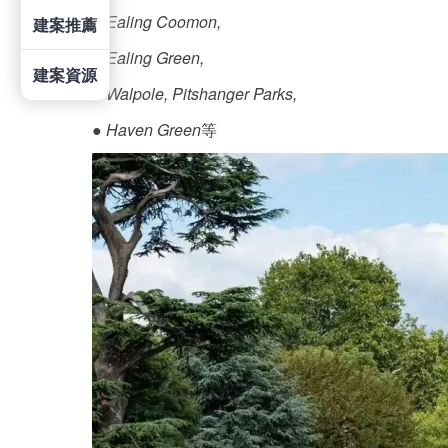
●
Ealing Coomon,
建案推薦
●
Ealing Green,
建案資源
●
Walpole, Pitshanger Parks,
●
Haven Green
等