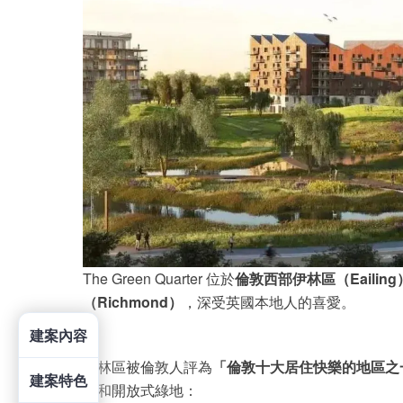
The Green Quarter 位於
倫敦西部伊林區（Eailing
（Richmond）
，深受英國本地人的喜愛。
建案內容
伊林區被倫敦人評為
「倫敦十大居住快樂的地區之
建案特色
園和開放式綠地：