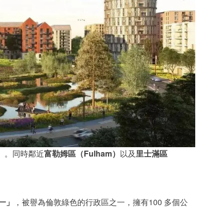
）
。同時鄰近
富勒姆區（Fulham）
以及
里士滿區
一」
，被譽為倫敦綠色的行政區之一，擁有100 多個公