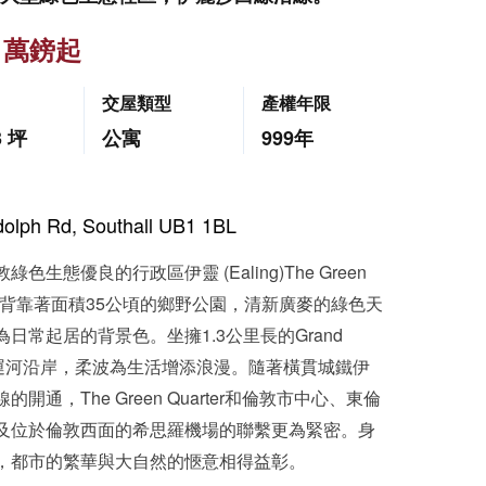
5 萬鎊起
交屋類型
產權年限
3 坪
公寓
999年
olph Rd, Southall UB1 1BL
綠色生態優良的行政區伊靈 (Ealing)The Green
rter背靠著面積35公頃的鄉野公園，清新廣麥的綠色天
為日常起居的背景色。坐擁1.3公里長的Grand
on運河沿岸，柔波為生活增添浪漫。隨著橫貫城鐵伊
的開通，The Green Quarter和倫敦市中心、東倫
及位於倫敦西面的希思羅機場的聯繫更為緊密。身
，都市的繁華與大自然的愜意相得益彰。