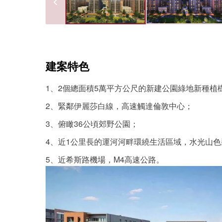
建案特色
1、2個總面積5萬平方公尺的新建公園綠地新種植樹
2、緊鄰伊麗莎白線，高速觸達倫敦中心；
3、俯瞰36公頃郊野公園；
4、近1公里長的運河河畔環繞生活區域，水光山
5、近希斯路機場，M4高速公路。