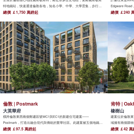
特地鐵站，快速通達倫敦各地，知名小學、中學、大學雲集，步行即
Edgware Roa
可抵達三座皇家公園、騎士橋購物區、梅費爾的米其林星級餐廳以及
總價 ￡1,750 萬鎊起
波蘭大使館都選
總價 ￡240 
聖詹姆士的美術館。擁有倫敦令人羨慕的黃金位置。
倫敦老牌富人區
售商的聚集地。再往
倫敦 | Postmark
肯特 | Oakh
大英華府
橡樹山
橫跨倫敦東西兩個郵遞區號WC1與EC1的新建住宅建案——
建案位於倫敦東南
Postmark，打造出融合現代與傳統的繁華社區。此建案被五個地鐵站
域擁有兩個購物
與火車站環繞，讓該社區的居民能夠便捷地前往倫敦各地。附近豐富
總價 ￡97.5 萬鎊起
時間內即可直達
總價 ￡42 