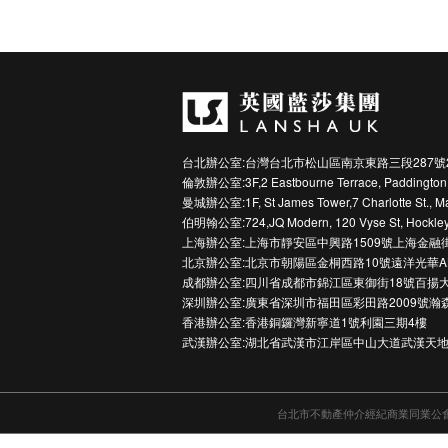
台北辦公室:台灣台北市松山區南京東路三段287號
倫敦辦公室:3F,2 Eastbourne Terrace, Paddington
曼城辦公室:1F, St James Tower,7 Charlotte St., M
伯明翰公室:724,JQ Modern, 120 Vyse St, Hockley
上海辦公室:上海市靜安區中興路1509號上海金融
北京辦公室:北京市朝陽區金桐西路10號遠洋光華A
成都辦公室:四川省成都市錦江區東御街18號百揚大
深圳辦公室:廣東省深圳市福田區彩田路2009號瀚
香港辦公室:香港銅鑼灣新寧道1號利園三期4樓
武漢辦公室:湖北省武漢市江岸區中山大道武漢天地
台北市不動產仲介經紀商業同業公