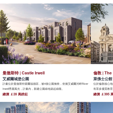
的生活配套設施延伸至附近的鄰區，包括法靈頓（Farringdon）和克拉
育資源豐富。
肯威爾（Clerkenwell）、Kings Cross、督道大街（Chancery Lane）
和老街（Old Street）。
曼徹斯特 | Castle Irwell
倫敦 | The
艾威爾城堡公園
萊佛士公館
計畫位於曼徹斯特索爾福德區，被4個公園掩映，坐擁艾威爾河畔River
位於倫敦核心地帶，
Irwell秀麗風光，計畫內，新建公園綠地築起綠蔭。
有眾多優質教育
總價 ￡28 萬鎊起
場、梅菲爾及聖
總價 ￡395 
London 15
品牌Waterw
玻璃窗。