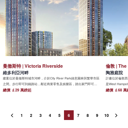
曼徹斯特 | Victoria Riverside
倫敦 | The 
維多利亞河畔
陶雅庭院
建案位於曼徹斯特城市河畔，介於City River Park綠意園林與繁華市區
計畫位於倫敦西北
之間。步行即可到鐵路站，鄰近商業零售及娛樂區，踏出家門即可享
是West Ham
受河畔綠景。
總價 ￡29 萬鎊起
這裡出發便可以達到
總價 ￡68 
Overgrou
1
2
3
4
5
6
7
8
9
10