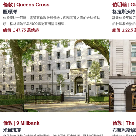
倫敦 | Queens Cross
伯明翰 | Gl
匯璟灣
格拉斯沃特
位於泰晤士河畔，盡覽東倫敦壯麗景緻，西臨高聳入雲的金絲雀碼
計畫位於英國第
頭，格林威治半島和O2購物商圈隔岸相望。
的社區和成熟的
總價 ￡47.75 萬鎊起
計公園。
總價 ￡22.5
倫敦 | 9 Millbank
倫敦 | The
米爾班克
布萊恩斯頓
坐落於倫敦核心地段威斯敏斯特，鄰近眾多歷史地標，緊鄰威斯敏斯
計畫往東是soh